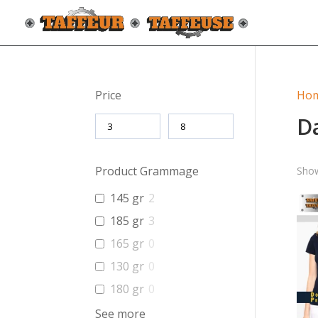
Price
Ho
D
Product Grammage
Show
145 gr
2
185 gr
3
165 gr
0
130 gr
0
180 gr
0
See more