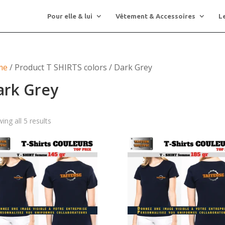
Pour elle & lui
Vêtement & Accessoires
L
me
/ Product T SHIRTS colors / Dark Grey
ark Grey
ing all 5 results