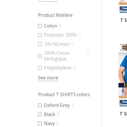
Product Matière
T 
Coton
5
Polyester 100%
0
100 %Coton
0
100% Coton
0
biologique
Polyéthylène
0
See more
Product T SHIRTS colors
Oxford Grey
2
T S
Black
5
Navy
5