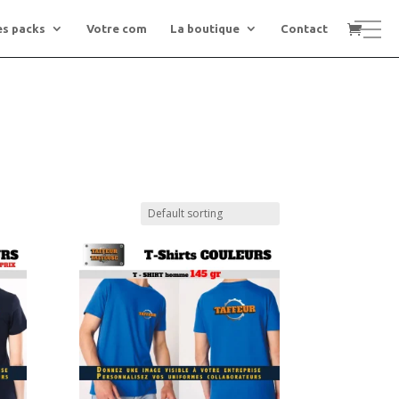
0
es packs
Votre com
La boutique
Contact