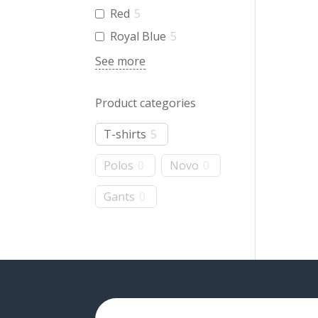
Red
5
Royal Blue
5
See more
Product categories
T-shirts
5
Polos
0
Novo
0
Gants
0