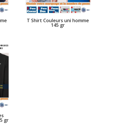
mme
T Shirt Couleurs uni homme
145 gr
es
5 gr